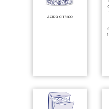
C
ACIDO CITRICO
f
1