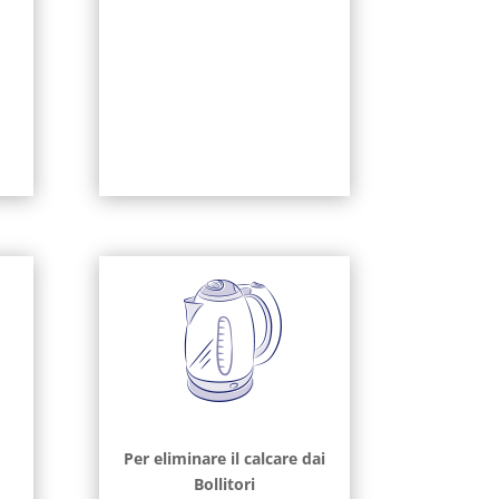
Per eliminare il calcare dai
Bollitori