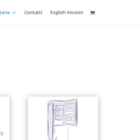
tario
Contatti
English Version
i
i)