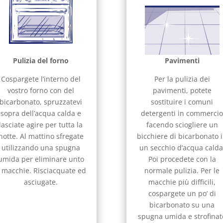
Pulizia del forno
Pavimenti
Cospargete l’interno del
Per la pulizia dei
vostro forno con del
pavimenti, potete
bicarbonato, spruzzatevi
sostituire i comuni
sopra dell’acqua calda e
detergenti in commerci
lasciate agire per tutta la
facendo sciogliere un
notte. Al mattino sfregate
bicchiere di bicarbonato 
utilizzando una spugna
un secchio d’acqua calda
umida per eliminare unto
Poi procedete con la
 macchie. Risciacquate ed
normale pulizia. Per le
asciugate.
macchie più difficili,
cospargete un po’ di
bicarbonato su una
spugna umida e strofinat