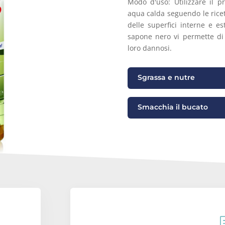
Modo d'uso: Utilizzare il p
aqua calda seguendo le ricett
delle superfici interne e est
sapone nero vi permette di 
loro dannosi.
Sgrassa e nutre
Smacchia il bucato