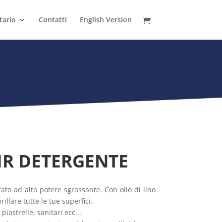
tario
Contatti
English Version
R DETERGENTE
ato ad alto potere sgrassante. Con olio di lino
illare tutte le tue superfici.
piastrelle, sanitari ecc...